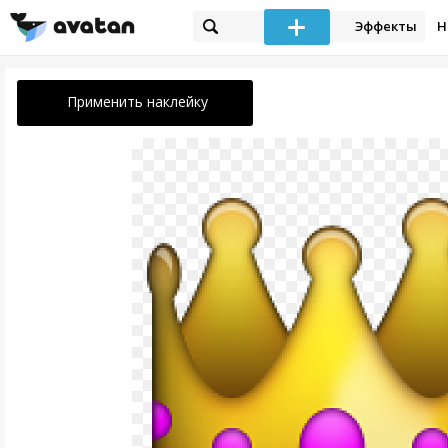
Эффекты
Н
Применить наклейку