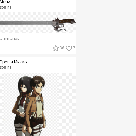
Мечи
soffina
а титанов
36
7
Эрен и Микаса
soffina