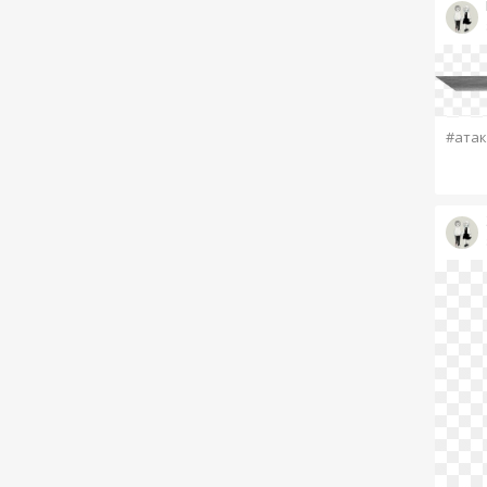
#атак