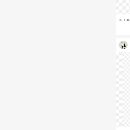
#атак