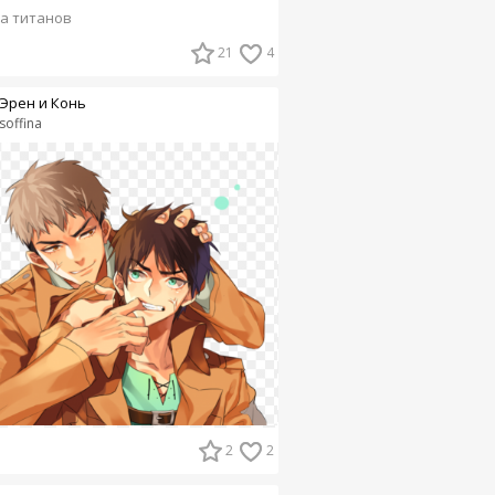
а титанов
21
4
Эрен и Конь
soffina
2
2