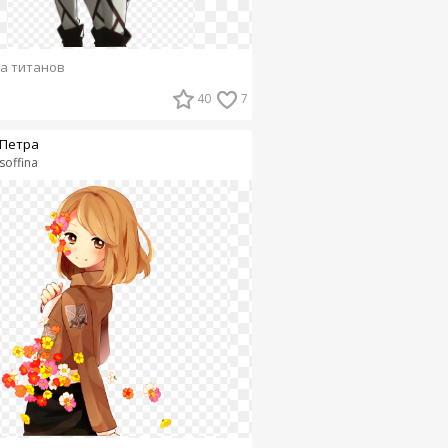
а титанов
40
7
Петра
soffina