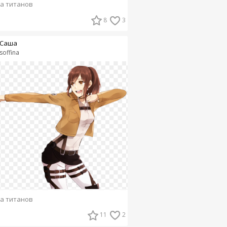
а титанов
8
3
Саша
soffina
а титанов
11
2