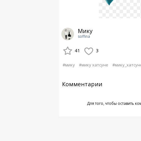
Мику
soffina
41
3
#мику
#мику хатсуне
#мику_хатсун
Комментарии
Для того, чтобы оставить к