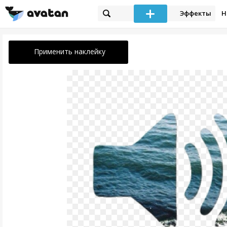
Эффекты
Н
Применить наклейку