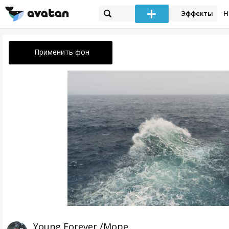
Эффекты
Н
Применить фон
Young Forever /Море