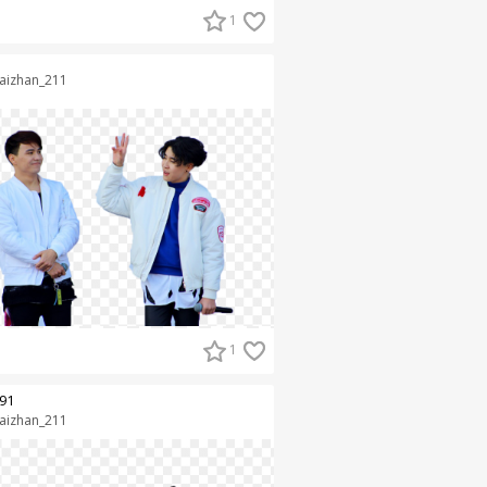
1
aizhan_211
1
91
aizhan_211