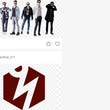
1
aizhan_211