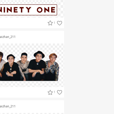
1
aizhan_211
1
aizhan_211