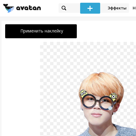
Эффекты
Н
Применить наклейку