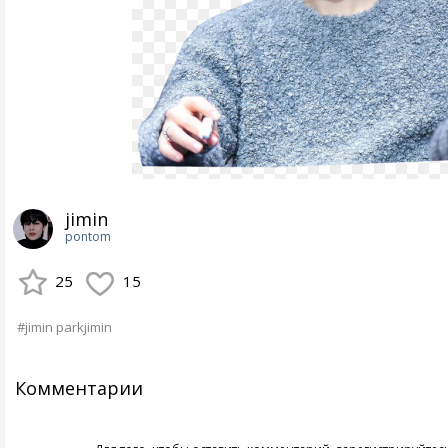
jimin
pontom
25
15
#jimin parkjimin
Комментарии