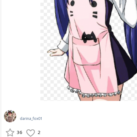
darina_fox01
36
2