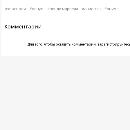
#хвост феи
#венди
#венди марвелл
#ание тян
#аниме
Комментарии
Для того, чтобы оставить комментарий,
зарегистрируйтес