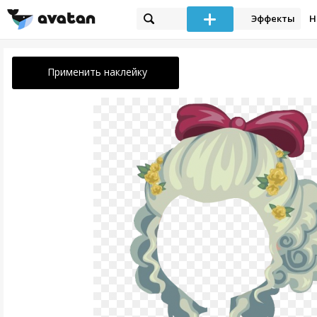
Эффекты
Н
Применить наклейку