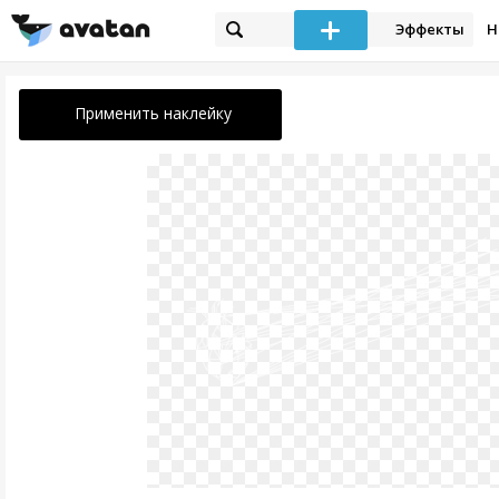
Эффекты
Н
Применить наклейку