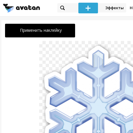
Эффекты
Н
Применить наклейку