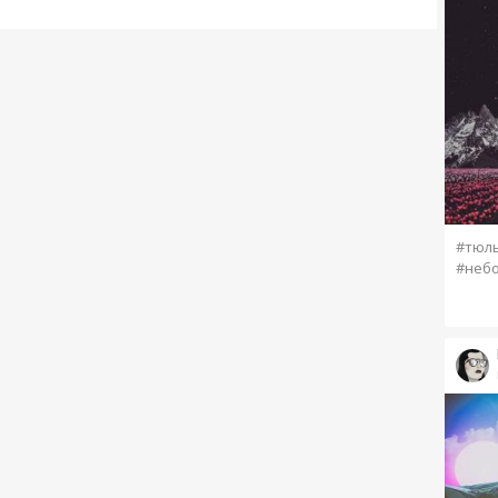
#тюл
#небо