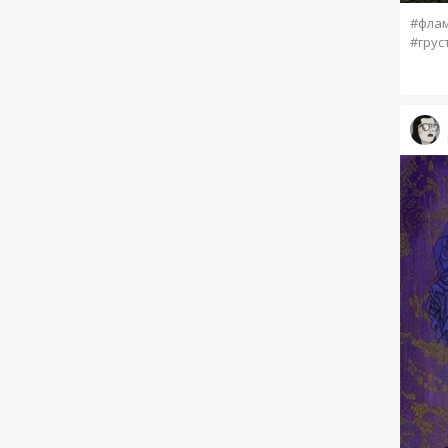
#фла
#грус