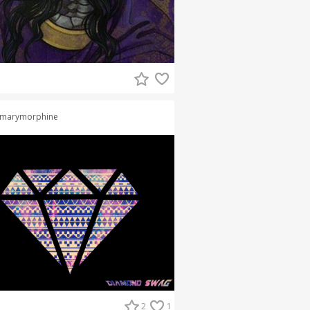
marymorphine
2
1