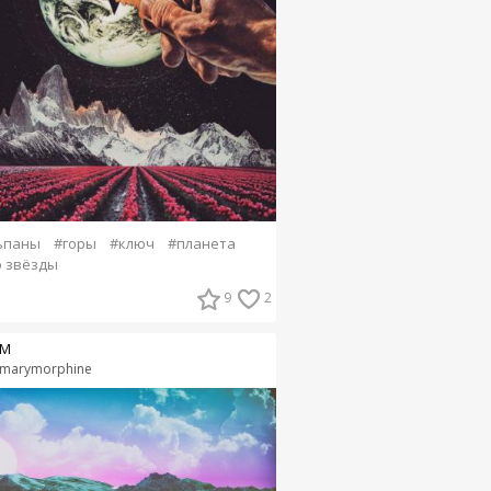
ьпаны
#горы
#ключ
#планета
 звёзды
9
2
M
marymorphine