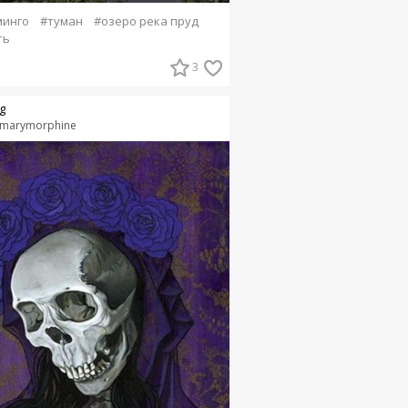
минго
#туман
#озеро река пруд
ть
3
g
marymorphine