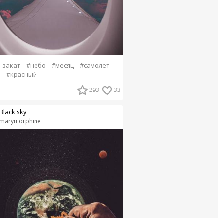
 закат
#небо
#месяц
#самолет
о
#красный
293
33
Black sky
marymorphine