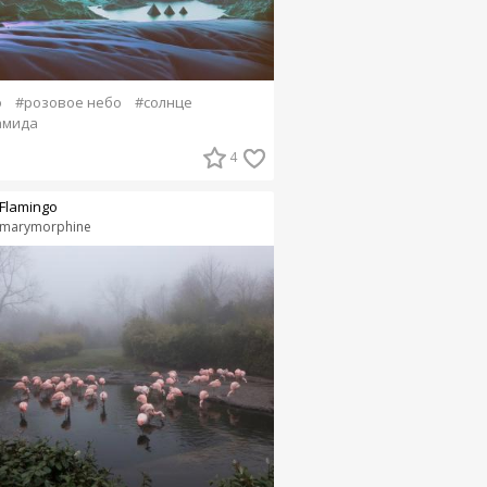
о
#розовое небо
#солнце
амида
4
Flamingo
marymorphine