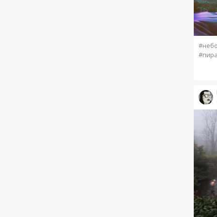
#неб
#пир