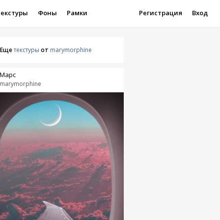
Текстуры
Фоны
Рамки
Регистрация
Вход
Еще
текстуры
от
marymorphine
Марс
marymorphine