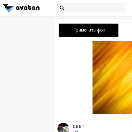
Применить фон
свет
liwi