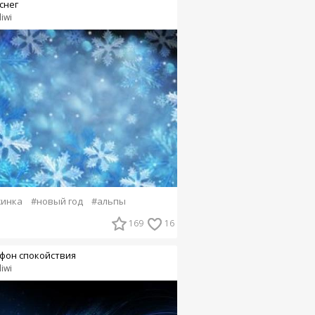
снег
liwi
жинка
#новый год
#альпы
169
16
фон спокойствия
liwi