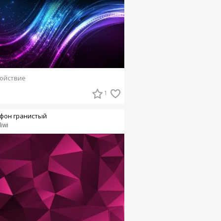
ойствие
1
фон гранистый
liwi