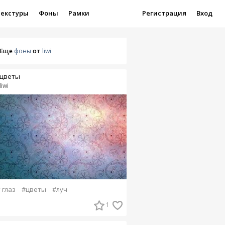
Текстуры
Фоны
Рамки
Регистрация
Вход
Еще
фоны
от
liwi
цветы
liwi
 глаз
#цветы
#луч
1