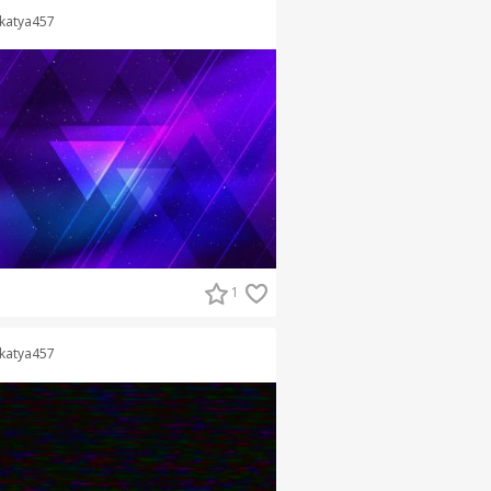
katya457
1
katya457