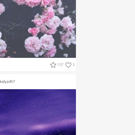
107
3
katya457