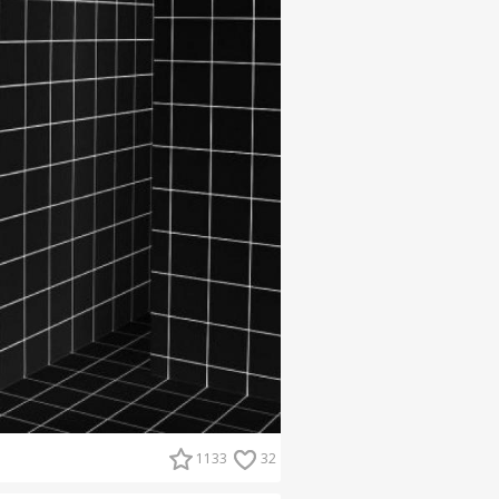
1133
32