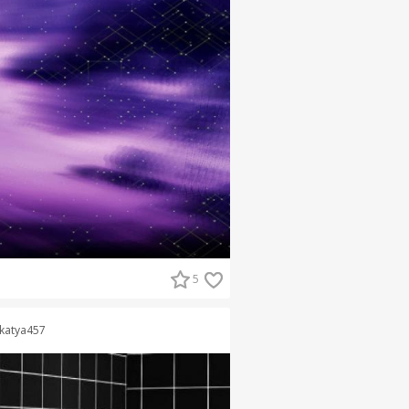
5
katya457