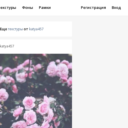
Текстуры
Фоны
Рамки
Регистрация
Вход
Еще
текстуры
от
katya457
katya457