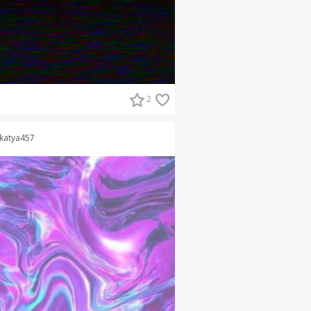
2
katya457