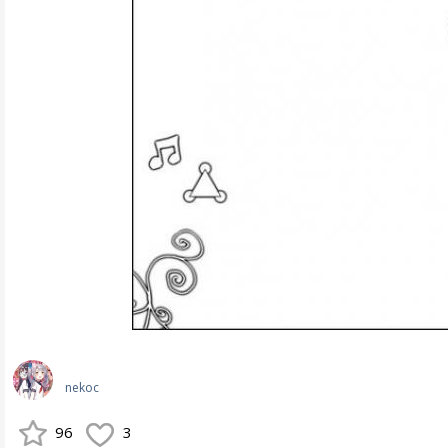
nekoc
96
3