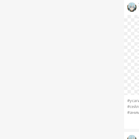
#усаг
#сейл
#ани