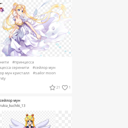
нити
#принцесса
цесса серенити
#сейлор мун
ор мун кристалл
#sailor moon
nity
21
1
сейлор мун
rukia_kuchiki_13