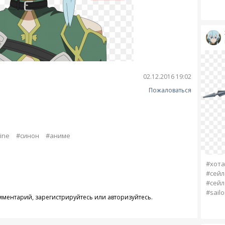
02.12.2016 19:02
Пожаловаться
ine
#синон
#аниме
#хота
#сейл
#сейл
#sail
омментарий,
зарегистрируйтесь
или
авторизуйтесь
.