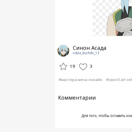
Синон Асада
rukia_kuchiki_13
19
3
#мастера меча онлайн
#sword art onl
Комментарии
Для того, чтобы оставить к