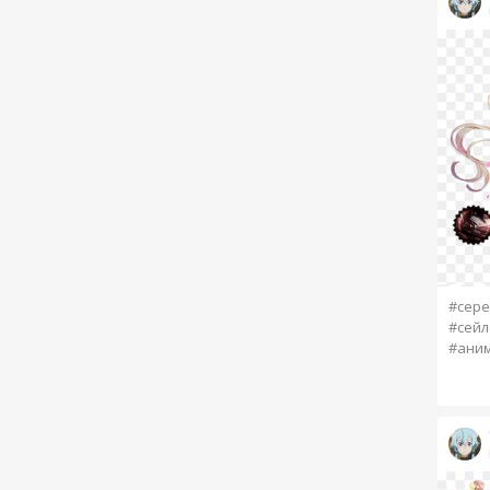
#сере
#сейл
#ани