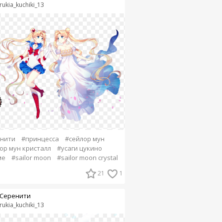
rukia_kuchiki_13
нити
#принцесса
#сейлор мун
ор мун кристалл
#усаги цукино
ме
#sailor moon
#sailor moon crystal
21
1
Серенити
rukia_kuchiki_13