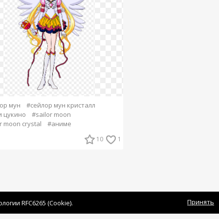
ор мун
#сейлор мун кристалл
и цукино
#sailor moon
r moon crystal
#аниме
10
1
Принять
огии RFC6265 (Cookie).