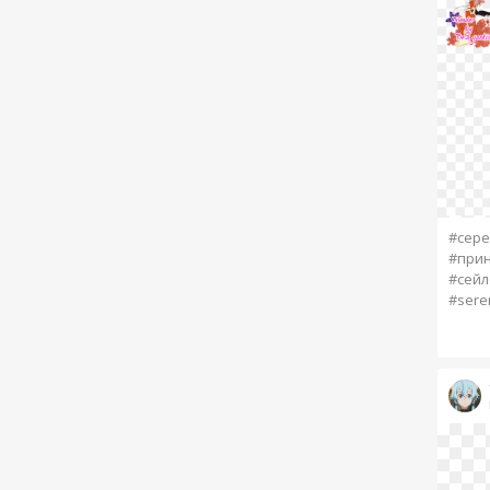
#сере
#прин
#сейл
#sere