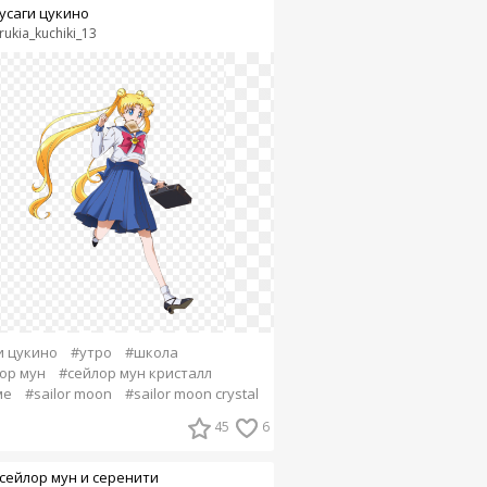
усаги цукино
rukia_kuchiki_13
и цукино
#утро
#школа
ор мун
#сейлор мун кристалл
ме
#sailor moon
#sailor moon crystal
45
6
сейлор мун и серенити