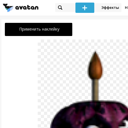
Эффекты
Н
Применить наклейку