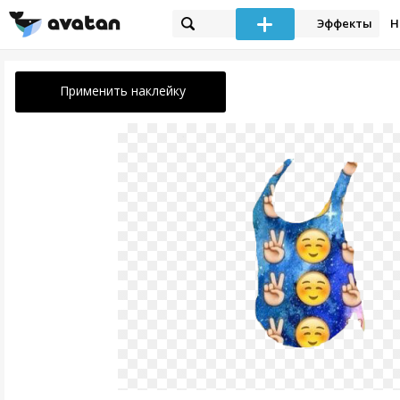
Эффекты
Н
Применить наклейку