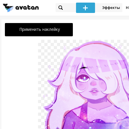
Эффекты
Н
Применить наклейку