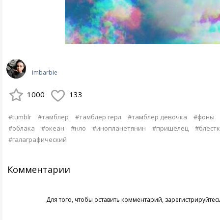
imbarbie
1000
133
#tumblr
#тамблер
#тамблер герл
#тамблер девочка
#фоны
#облака
#океан
#нло
#инопланетянин
#пришелец
#блест
#галаграфический
Комментарии
Для того, чтобы оставить комментарий,
зарегистрируйтес