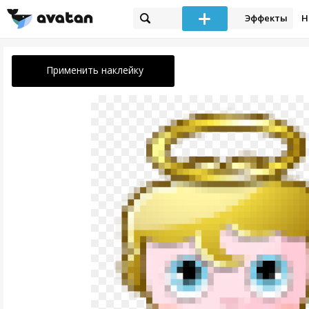
Эффекты
Н
Применить наклейку