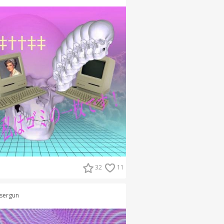
32
11
sergun