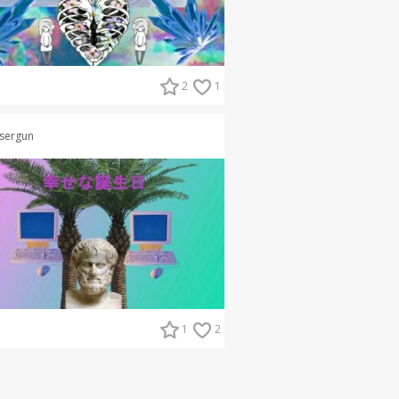
2
1
sergun
1
2