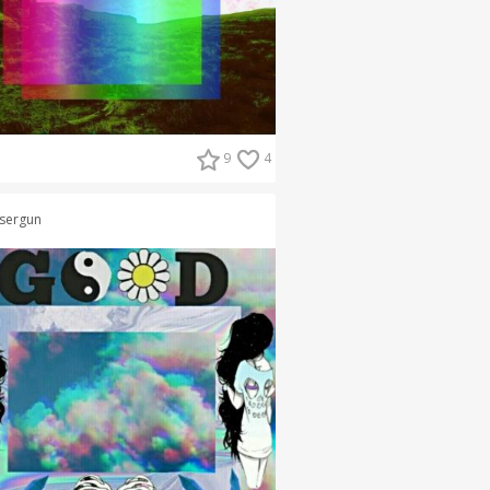
9
4
sergun