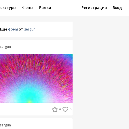
Текстуры
Фоны
Рамки
Регистрация
Вход
Еще
фоны
от
sergun
sergun
4
6
sergun