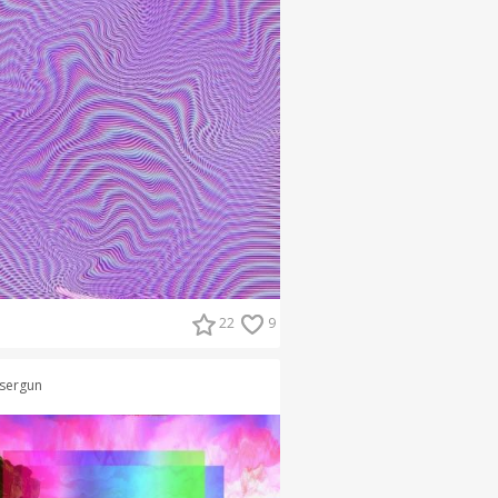
22
9
sergun