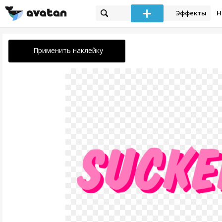
Эффекты
Н
Применить наклейку