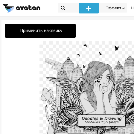
Эффекты
Н
Применить наклейку