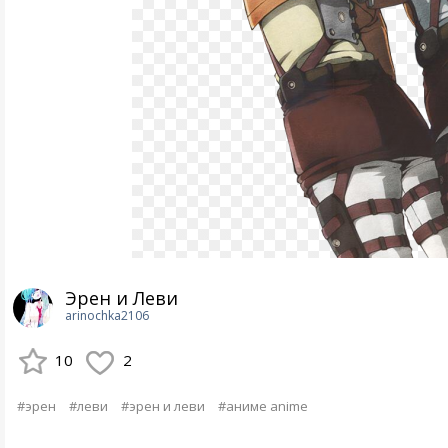
Эрен и Леви
arinochka2106
10
2
#эрен
#леви
#эрен и леви
#аниме anime