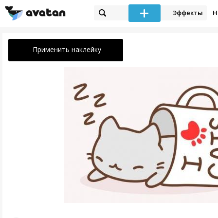
Эффекты
Н
Применить наклейку