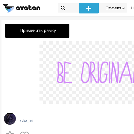
Эффекты
Н
Применить рамку
ekka_06