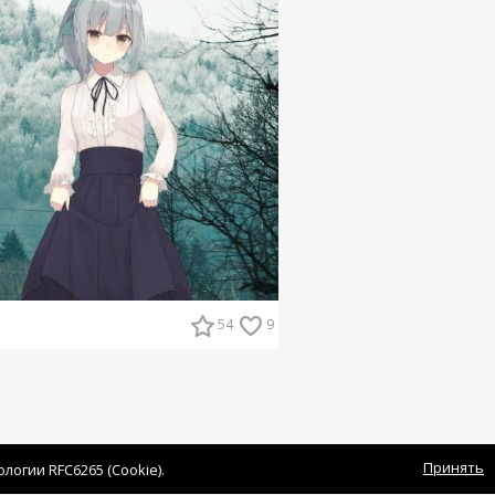
54
9
Принять
огии RFC6265 (Cookie).