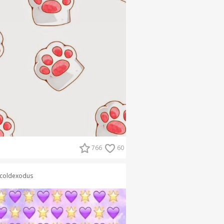
766
60
coldexodus