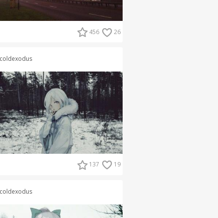
456
26
coldexodus
137
19
coldexodus