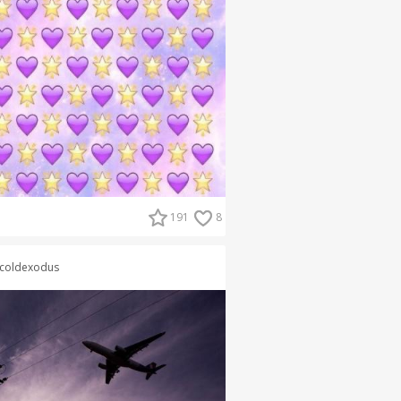
191
8
coldexodus