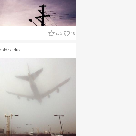
236
18
coldexodus