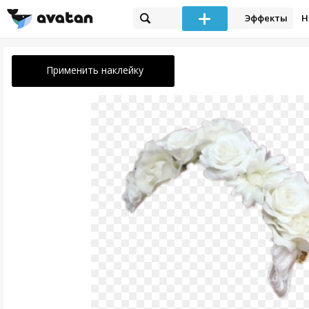
Эффекты
Н
Применить наклейку