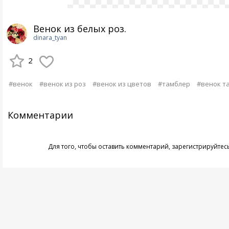
Венок из белых роз.
dinara_tyan
2
#венок
#венок из роз
#венок из цветов
#тамблер
#венок т
Комментарии
Для того, чтобы оставить комментарий,
зарегистрируйтес