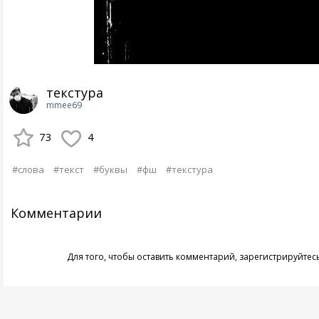
текстура
mmee69
73
4
#слова
#текст
#буквы
#фш
#текстура
Комментарии
Для того, чтобы оставить комментарий,
зарегистрируйтес