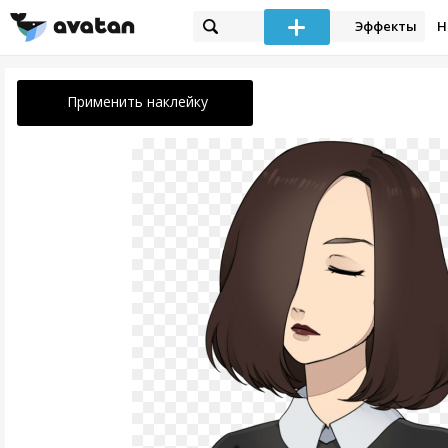
Эффекты
Н
Применить наклейку