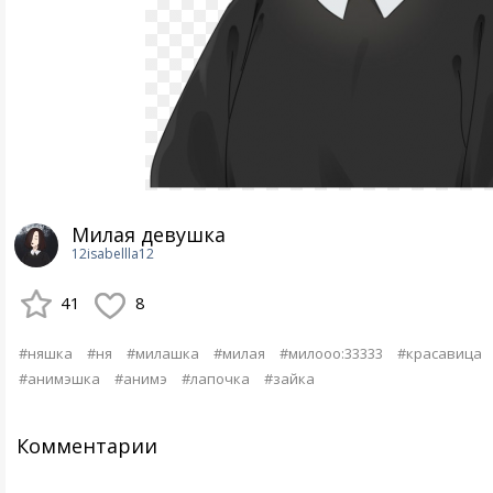
Милая девушка
12isabellla12
41
8
#няшка
#ня
#милашка
#милая
#милооо:33333
#красавица
#анимэшка
#анимэ
#лапочка
#зайка
Комментарии