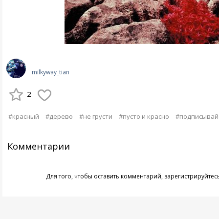
milkyway_tian
2
#красный
#дерево
#не грусти
#пусто и красно
#подписывайс
Комментарии
Для того, чтобы оставить комментарий,
зарегистрируйтес