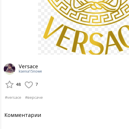
Versace
ksenia15nowe
48
7
#versace
#версаче
Комментарии