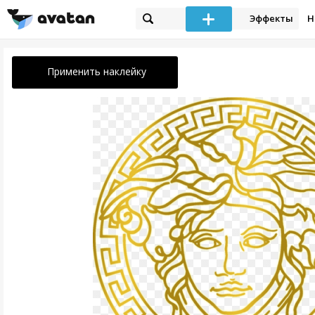
Эффекты
Н
Применить наклейку