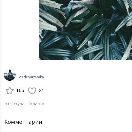
daddyartemka
165
21
#текстура
#травка
Комментарии