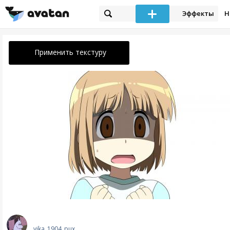
Эффекты
Н
Применить текстуру
vika_1904_pux