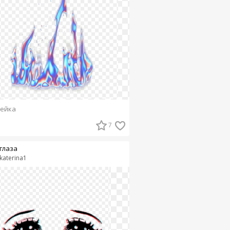
ейка
7
глаза
katerina1