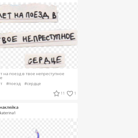
т на поезд в твое непреступное
е
т
#поезд
#сердце
11
1
наклейка
katerina1