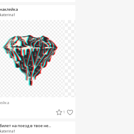
наклейка
katerina1
ейка
1
билет на поезд в твое не...
katerina1