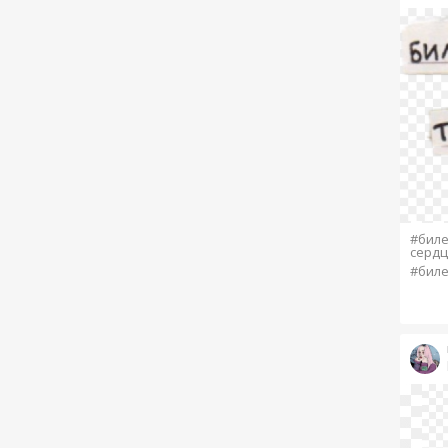
#биле
сердц
#биле