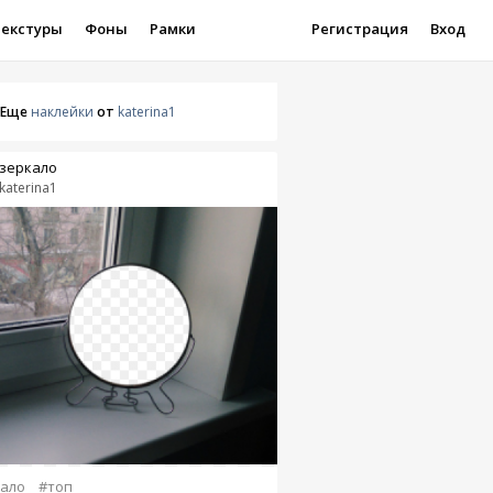
Текстуры
Фоны
Рамки
Регистрация
Вход
Еще
наклейки
от
katerina1
зеркало
katerina1
ало
#топ