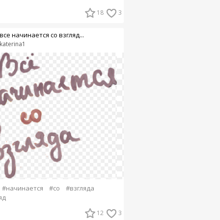
18
3
все начинается со взгляд...
katerina1
#начинается
#со
#взгляда
яд
12
3