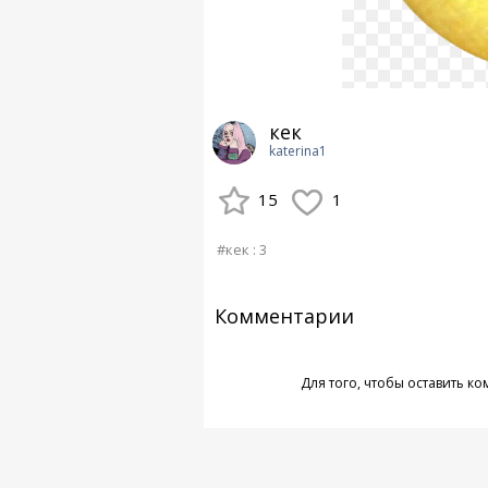
кек
katerina1
15
1
#кек : 3
Комментарии
Для того, чтобы оставить к