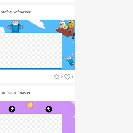
lotofrauxofmaster
6
3
lotofrauxofmaster