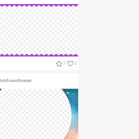
7
2
lotofrauxofmaster