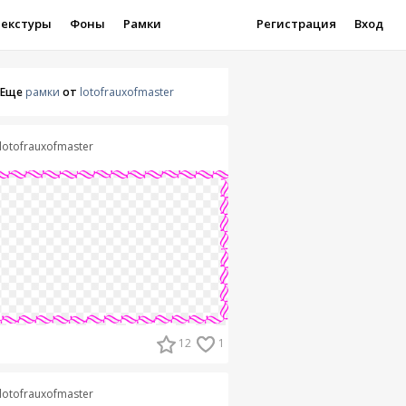
Текстуры
Фоны
Рамки
Регистрация
Вход
Еще
рамки
от
lotofrauxofmaster
lotofrauxofmaster
12
1
lotofrauxofmaster