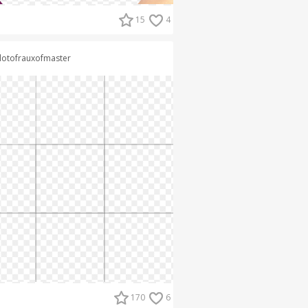
15
4
lotofrauxofmaster
170
6