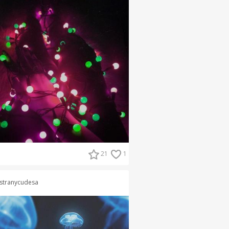
21
1
stranycudesa