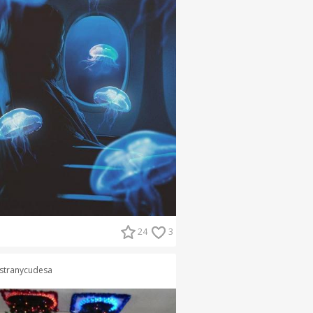
24
3
stranycudesa