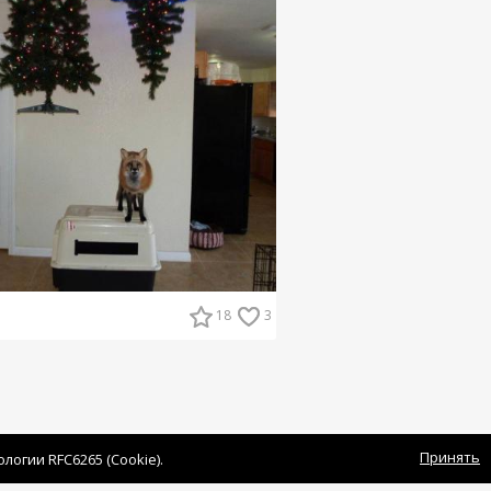
18
3
Принять
огии RFC6265 (Cookie).