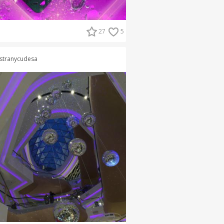
27
5
stranycudesa