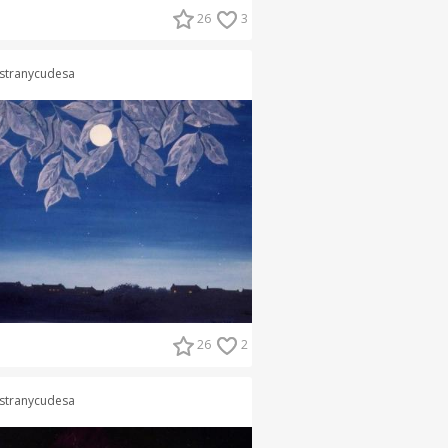
26
3
stranycudesa
26
2
stranycudesa