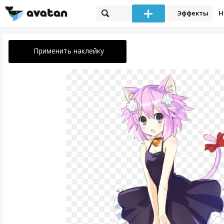
Эффекты
Н
Применить наклейку