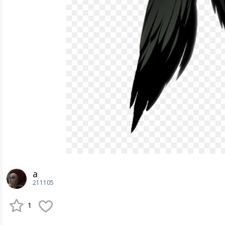
а
211105
1