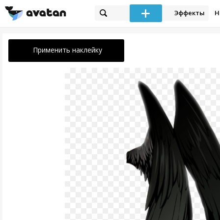
Эффекты
Н
Применить наклейку