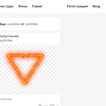
Текстуры
Фоны
Рамки
Регистрация
Вход
Еще
наклейки
от
yadimkka
треугольник
yadimkka
гольник