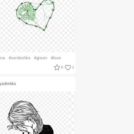
ina
#serdechko
#green
#love
8
2
yadimkka