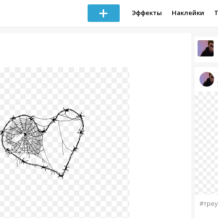
Эффекты
Наклейки
#треу