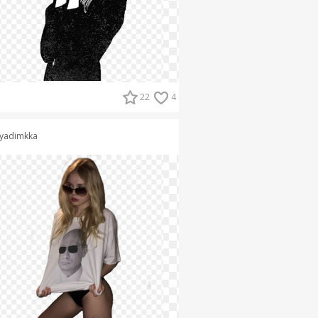
22
4
yadimkka