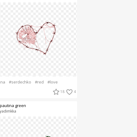
ina
#serdechko
#red
#love
18
4
pautina green
yadimkka