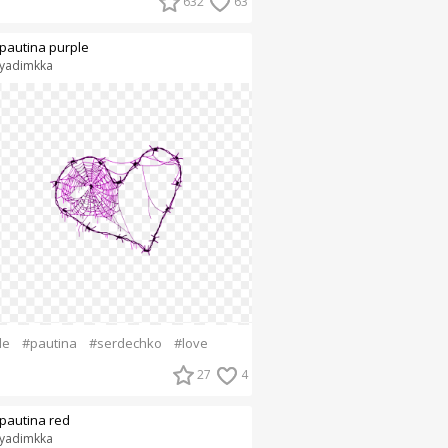
632
63
pautina purple
yadimkka
le
#pautina
#serdechko
#love
27
4
pautina red
yadimkka