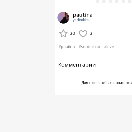
pautina
yadimkka
30
3
#pautina
#serdechko
#love
Комментарии
Для того, чтобы оставить к