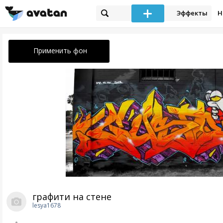
Эффекты
Н
Применить фон
графити на стене
lesya1678