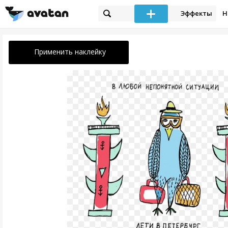
Эффекты
Н
Применить наклейку