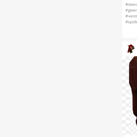
#гвен
#gwen
#чело
#spide