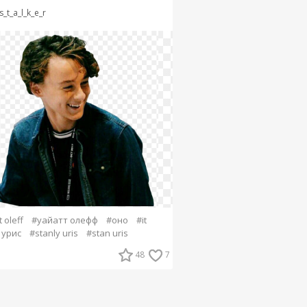
s_t_a_l_k_e_r
 oleff
#уайатт олефф
#оно
#it
 урис
#stanly uris
#stan uris
48
7