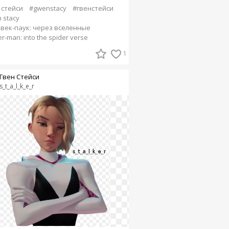
 стейси
#gwenstacy
#гвенстейси
 stacy
век-паук: через вселенные
r-man: into the spider verse
1
Гвен Стейси
s_t_a_l_k_e_r