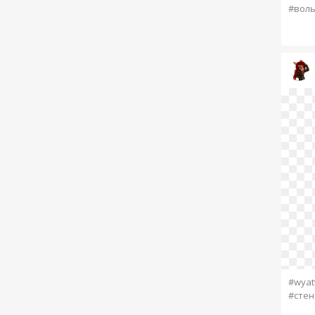
#вол
#wyatt
#стен