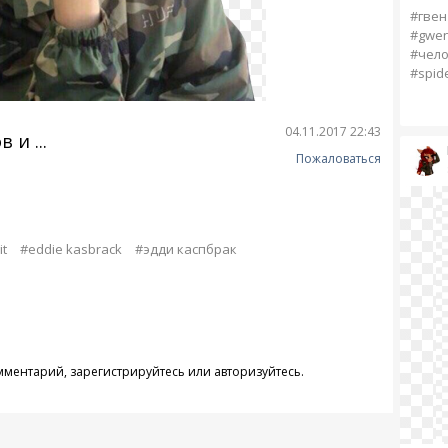
#гвен
#gwen
#чело
#spide
04.11.2017 22:43
 и ...
Пожаловаться
it
#eddie kasbrack
#эдди каспбрак
омментарий,
зарегистрируйтесь
или
авторизуйтесь
.