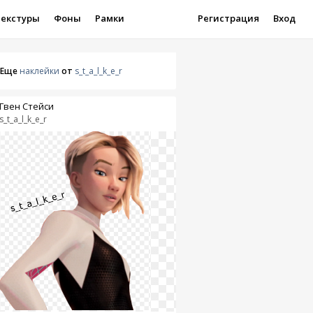
Текстуры
Фоны
Рамки
Регистрация
Вход
Еще
наклейки
от
s_t_a_l_k_e_r
Гвен Стейси
s_t_a_l_k_e_r