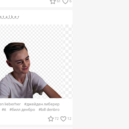
61
6
s_t_a_l_k_e_r
en lieberher
#джейден либерер
#it
#билл денбро
#bill denbro
72
12