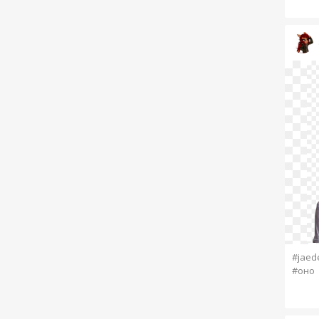
#jaed
#оно