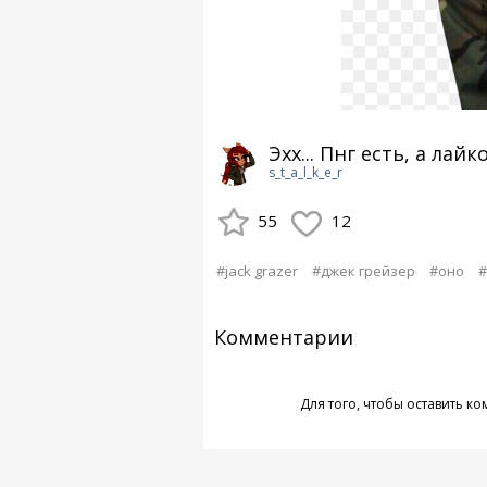
Эхх... Пнг есть, а лайков
s_t_a_l_k_e_r
55
12
#jack grazer
#джек грейзер
#оно
#
Комментарии
Для того, чтобы оставить к