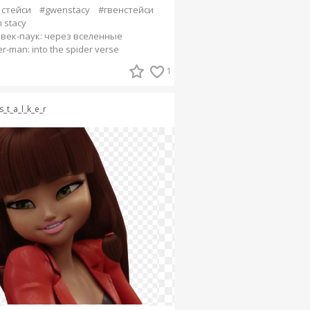
 стейси
#gwenstacy
#гвенстейси
 stacy
век-паук: через вселенные
r-man: into the spider verse
1
s_t_a_l_k_e_r