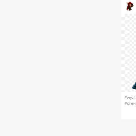
#wyatt
#стен