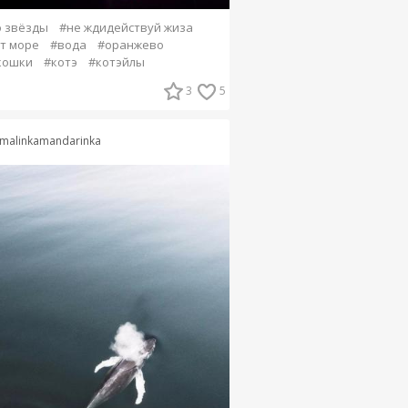
 звёзды
#не ждидействуй жиза
т море
#вода
#оранжево
кошки
#котэ
#котэйлы
3
5
malinkamandarinka