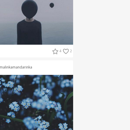
4
2
malinkamandarinka