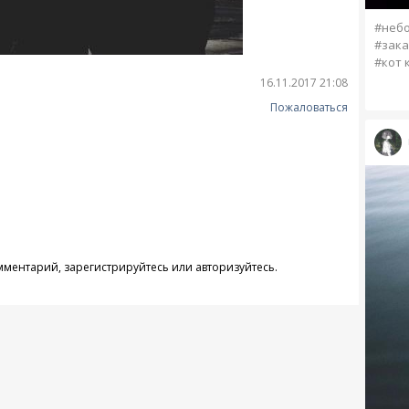
#небо
#зака
#кот 
16.11.2017 21:08
Пожаловаться
омментарий,
зарегистрируйтесь
или
авторизуйтесь
.