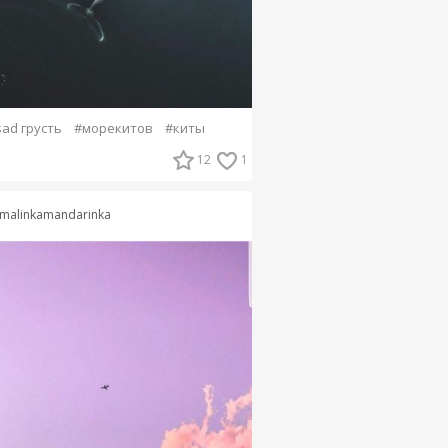
sad грусть
#морекитов
#киты
12
1
malinkamandarinka