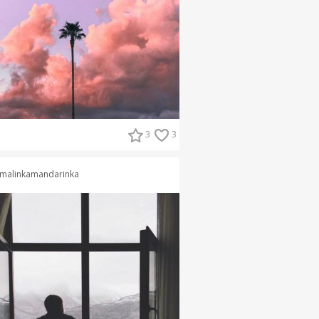
3
3
malinkamandarinka