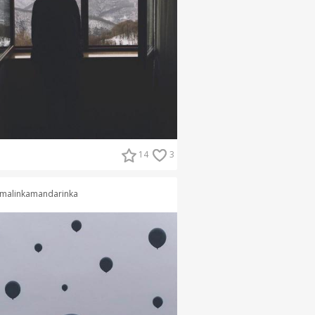
14
3
malinkamandarinka