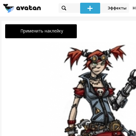
Эффекты
Н
Применить наклейку