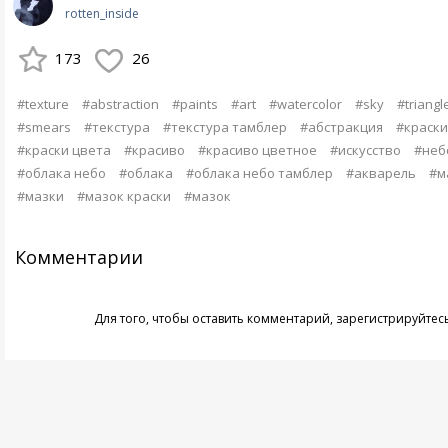
rotten_inside
173
26
#texture
#abstraction
#paints
#art
#watercolor
#sky
#triangl
#smears
#текстура
#текстура тамблер
#абстракция
#краски
#краски цвета
#красиво
#красиво цветное
#искусство
#неб
#облака небо
#облака
#облака небо тамблер
#акварель
#м
#мазки
#мазок краски
#мазок
Комментарии
Для того, чтобы оставить комментарий,
зарегистрируйтес