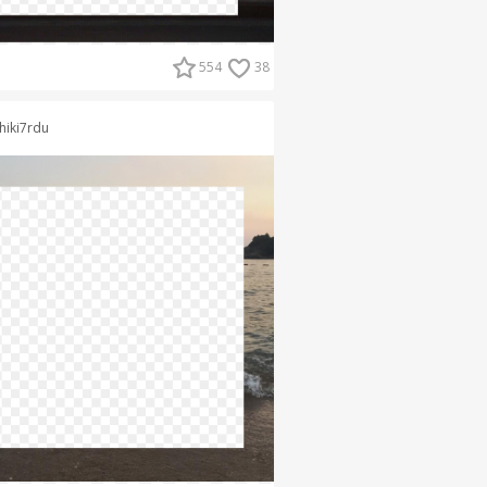
554
38
hiki7rdu