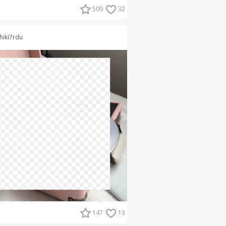
509
32
hiki7rdu
147
13