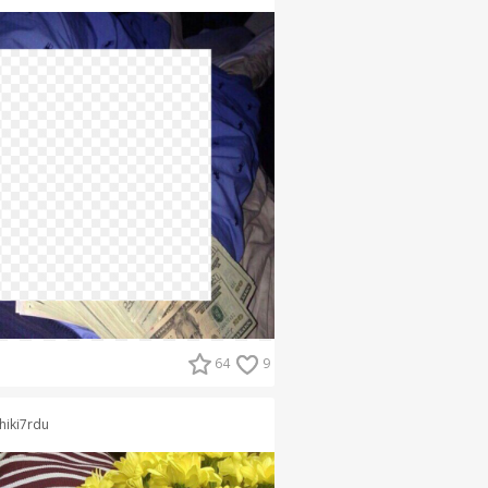
64
9
hiki7rdu