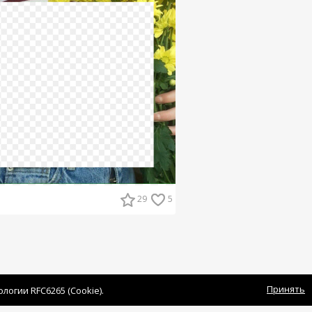
29
5
Принять
огии RFC6265 (Cookie).