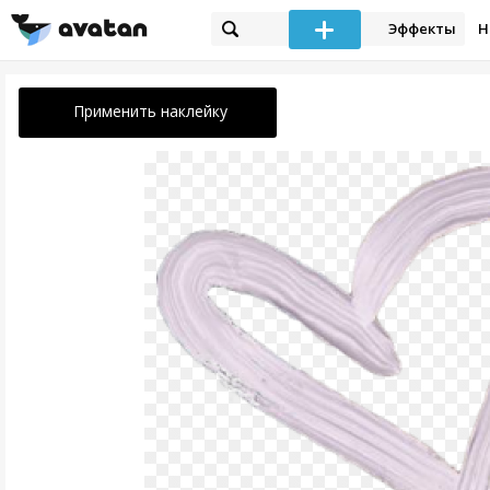
Эффекты
Н
Применить наклейку