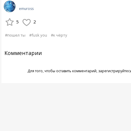
emuross
5
2
#пошел ты
#fusk you
#к чёрту
Комментарии
Для того, чтобы оставить комментарий,
зарегистрируйтес