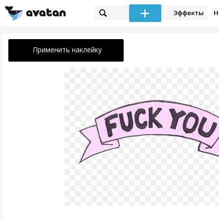
Эффекты
Н
Применить наклейку