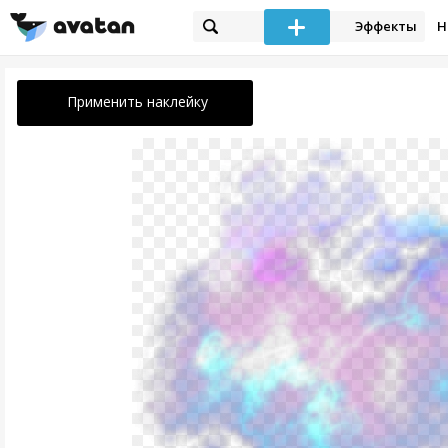
Эффекты
Н
Применить наклейку